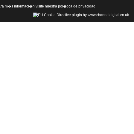
 Para m�s informaci�n visite nuestra
pol�tica de privacidad
.