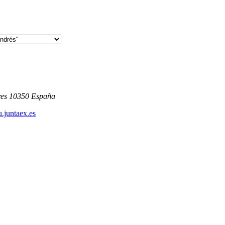
res
10350
España
.juntaex.es