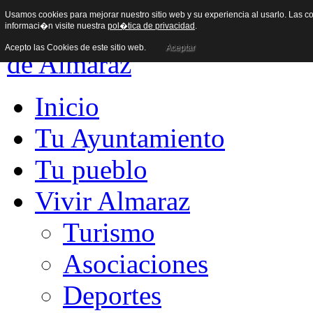
Usamos cookies para mejorar nuestro sitio web y su experiencia al usarlo. Las co
informaci�n visite nuestra
pol�tica de privacidad
.
Acepto las Cookies de este sitio web.
Aceptar
Inicio
Tu Ayuntamiento
Tu pueblo
Vivir Almaraz
Turismo
Asociaciones
Deportes