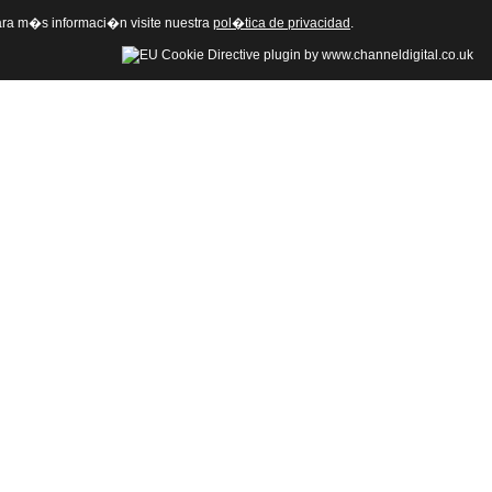
 Para m�s informaci�n visite nuestra
pol�tica de privacidad
.