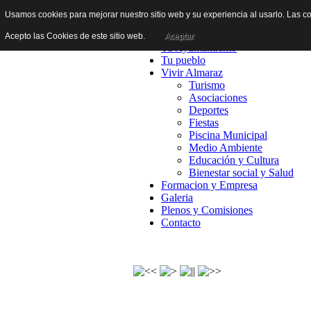
Usamos cookies para mejorar nuestro sitio web y su experiencia al usarlo. Las co
Inicio
Acepto las Cookies de este sitio web.
Aceptar
Tu Ayuntamiento
Tu pueblo
Vivir Almaraz
Turismo
Asociaciones
Deportes
Fiestas
Piscina Municipal
Medio Ambiente
Educación y Cultura
Bienestar social y Salud
Formacion y Empresa
Galeria
Plenos y Comisiones
Contacto