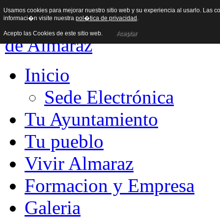
Usamos cookies para mejorar nuestro sitio web y su experiencia al usarlo. Las co
informaci�n visite nuestra
pol�tica de privacidad
.
Acepto las Cookies de este sitio web.
Aceptar
Inicio
Sede Electrónica
Tu Ayuntamiento
Tu pueblo
Vivir Almaraz
Formacion y Empresa
Galeria