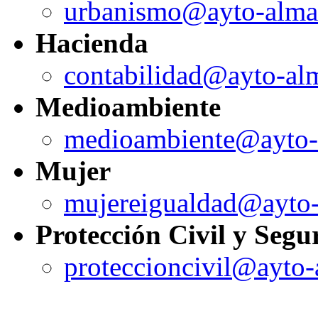
urbanismo@ayto-alma
Hacienda
contabilidad@ayto-al
Medioambiente
medioambiente@ayto-
Mujer
mujereigualdad@ayto
Protección Civil y Seg
proteccioncivil@ayto