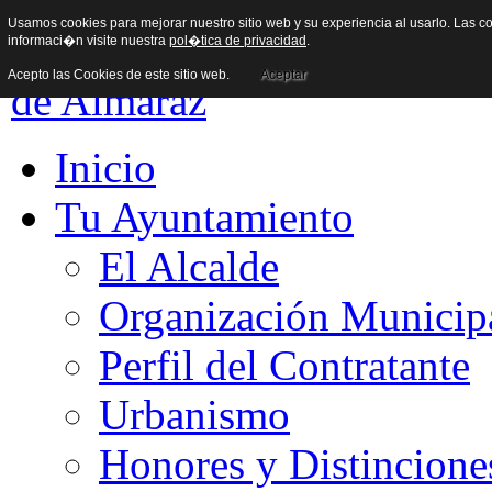
Usamos cookies para mejorar nuestro sitio web y su experiencia al usarlo. Las co
informaci�n visite nuestra
pol�tica de privacidad
.
Acepto las Cookies de este sitio web.
Aceptar
Inicio
Tu Ayuntamiento
El Alcalde
Organización Municip
Perfil del Contratante
Urbanismo
Honores y Distincione