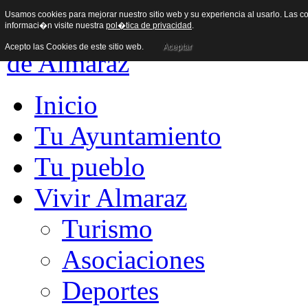
Usamos cookies para mejorar nuestro sitio web y su experiencia al usarlo. Las co
informaci�n visite nuestra
pol�tica de privacidad
.
Acepto las Cookies de este sitio web.
Aceptar
Inicio
Tu Ayuntamiento
Tu pueblo
Vivir Almaraz
Turismo
Asociaciones
Deportes