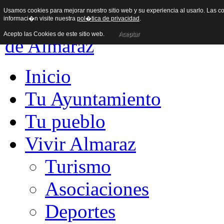
Usamos cookies para mejorar nuestro sitio web y su experiencia al usarlo. Las co
informaci�n visite nuestra
pol�tica de privacidad
.
Acepto las Cookies de este sitio web.
Aceptar
Inicio
Tu Ayuntamiento
Tu pueblo
Vivir Almaraz
Turismo
Asociaciones
Deportes