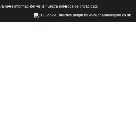
 Para m�s informaci�n visite nuestra
pol�tica de privacidad
.