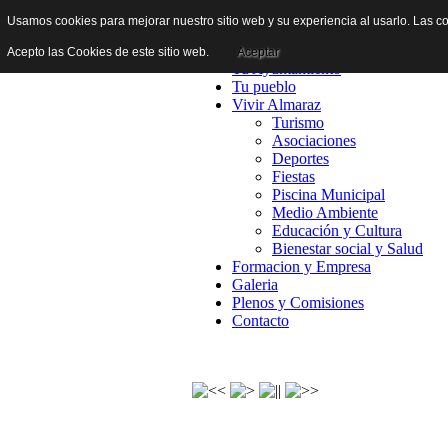
Usamos cookies para mejorar nuestro sitio web y su experiencia al usarlo. Las co
Inicio
Acepto las Cookies de este sitio web.
Aceptar
Tu Ayuntamiento
Tu pueblo
Vivir Almaraz
Turismo
Asociaciones
Deportes
Fiestas
Piscina Municipal
Medio Ambiente
Educación y Cultura
Bienestar social y Salud
Formacion y Empresa
Galeria
Plenos y Comisiones
Contacto