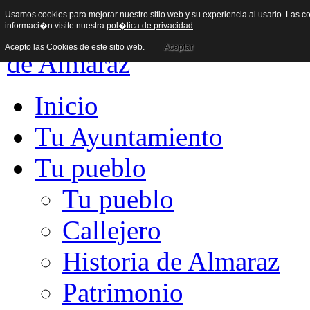
Usamos cookies para mejorar nuestro sitio web y su experiencia al usarlo. Las co
informaci�n visite nuestra
pol�tica de privacidad
.
Acepto las Cookies de este sitio web.
Aceptar
Inicio
Tu Ayuntamiento
Tu pueblo
Tu pueblo
Callejero
Historia de Almaraz
Patrimonio