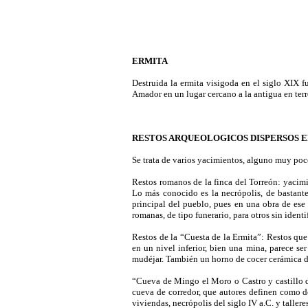
ERMITA
Destruida la ermita visigoda en el siglo XIX 
Amador en un lugar cercano a la antigua en ter
RESTOS ARQUEOLOGICOS DISPERSOS E
Se trata de varios yacimientos, alguno muy po
Restos romanos de la finca del Torreón: yacimi
Lo más conocido es la necrópolis, de bastante
principal del pueblo, pues en una obra de ese
romanas, de tipo funerario, para otros sin identif
Restos de la “Cuesta de la Ermita”: Restos que
en un nivel inferior, bien una mina, parece s
mudéjar. También un horno de cocer cerámica de
“Cueva de Mingo el Moro o Castro y castillo de
cueva de corredor, que autores definen como d
viviendas, necrópolis del siglo IV a.C. y talle