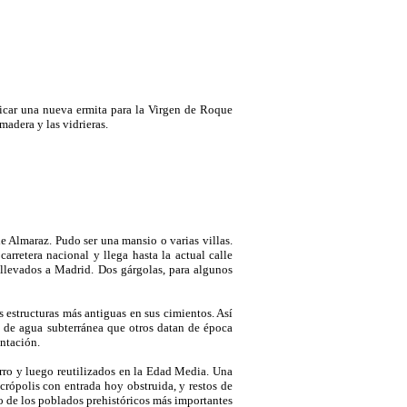
ficar una nueva ermita para la Virgen de Roque
adera y las vidrieras.
e Almaraz. Pudo ser una mansio o varias villas.
rretera nacional y llega hasta la actual calle
 llevados a Madrid. Dos gárgolas, para algunos
 estructuras más antiguas en sus cimientos. Así
n de agua subterránea que otros datan de época
ntación.
erro y luego reutilizados en la Edad Media. Una
rópolis con entrada hoy obstruida, y restos de
no de los poblados prehistóricos más importantes