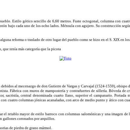
pueblo. Estilo gótico sencillo de 6,60 metros. Fuste octogonal, columna con cuat
 botón bajo cada uno de los ocho lados. Ménsula con agujero. Su construcción segú
 alguna reforma o traslado de otro lugar del pueblo como se hizo en el S. XIX en los
o, que tenía más categoría que la picota
s debidos al mecenazgo de don Gutierre de Vargas y Carvajal (1524-1559), obispo d
entista. Fábrica con muros de mampostería y contrafuertes de sillería. Bóveda de c
erior, sacristía, central denominada cuarto llano, superior el campanario. Portada
ría con cuatro columnas jónicas acanaladas, con arco de medio punto y ático con c
car el retablo mayor de estilo barroco con columnas salomónicas y una imagen de 
on gallones coronados por arquillos.
uorias de piedra de grano mármol.