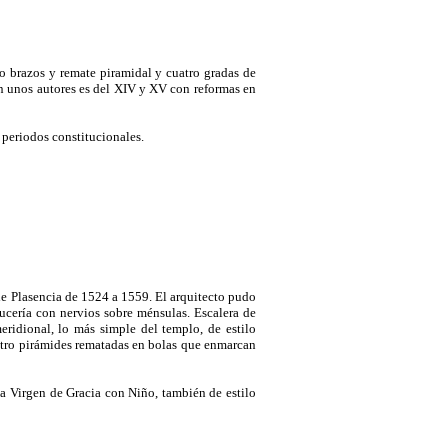
ro brazos y remate piramidal y cuatro gradas de
n unos autores es del XIV y XV con reformas en
 periodos constitucionales.
e Plasencia de 1524 a 1559. El arquitecto pudo
rucería con nervios sobre ménsulas. Escalera de
 meridional, lo más simple del templo, de estilo
uatro pirámides rematadas en bolas que enmarcan
la Virgen de Gracia con Niño, también de estilo