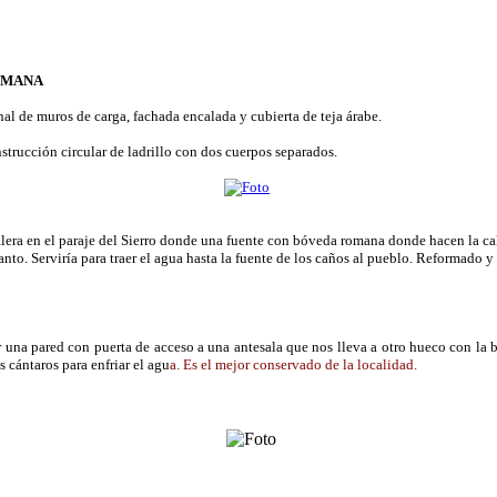
OMANA
nal de muros de carga, fachada encalada y cubierta de teja árabe.
trucción circular de ladrillo con dos cuerpos separados.
lera en el paraje del Sierro donde una fuente con bóveda romana donde hacen la cal
nto. Serviría para traer el agua hasta la fuente de los caños al pueblo. Reformado y 
r una pared con puerta de acceso a una antesala que nos lleva a otro hueco con la b
 cántaros para enfriar el agu
a. Es el mejor conservado de la localidad.