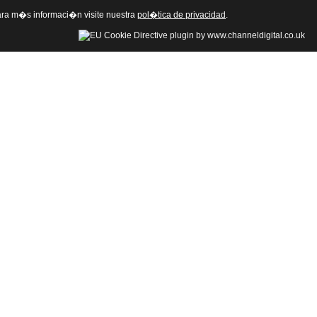
 Para m�s informaci�n visite nuestra
pol�tica de privacidad
.