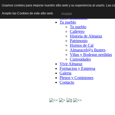
Usamos cookies para mejorar nuestro sitio web y su experiencia al usarlo. Las co
Inicio
Acepto las Cookies de este sitio web.
Aceptar
Tu Ayuntamiento
Tu pueblo
Tu pueblo
Callejero
Historia de Almaraz
Patrimonio
Hornos de Cal
Almaraceñ@s Ilustres
Viñas y Bodegas perdidas
Curiosidades
Vivir Almaraz
Formacion y Empresa
Galeria
Plenos y Comisiones
Contacto