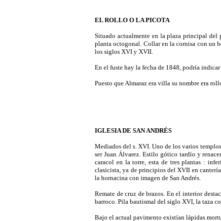
EL ROLLO O LA PICOTA
Situado actualmente en la plaza principal del 
planta octogonal. Collar en la cornisa con un
los siglos XVI y XVII.
En el fuste hay la fecha de 1848, podría indicar
Puesto que Almaraz era villa su nombre era roll
IGLESIA DE SAN ANDRÉS
Mediados del s. XVI. Uno de los varios templo
ser Juan Álvarez. Estilo gótico tardío y renac
caracol en la torre, esta de tres plantas : inf
clasicista, ya de principios del XVII en cante
la hornacina con imagen de San Andrés.
Remate de cruz de brazos. En el interior desta
barroco. Pila bautismal del siglo XVI, la taza c
Bajo el actual pavimento existían lápidas mort