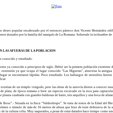
fue deseo popular encabezado por el entonces párroco don Vicente Hernández edi
renos donados por la familia del marqués de La Romana. Sobresale la techumbre de m
N LAS AFUERAS DE LA POBLACION
co conocido y estudiado:
ento ya conocido a principios de siglo. Debió ser la primera población existente d
 extensión ya que ocupa el lugar conocido “Las Higueras”, atraviesa la antigua ca
 lugar se encontraron lápidas. Poco estudiado. Los hallazgos de utensilios fueron
icar.
 existían de un templo visigodo, pero las obras de la autovía dieron a conocer unas
er de plata, de época romana o bien un especus excavado en la roca para captació
 planta cuadrada con grandes baldosas de barro, tres arquillos y una boca de alime
 Boxe”.- Situada en la finca “Valdeobispo”. Se trata de restos de la Edad del Hi
olmen o túmulo de más de 16 metros de altura que hizo de torre defensiva de la ac
res de la cultura celta. Muy saqueados, a pesar de estar datados hace tiempo como u